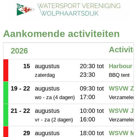
Aankomende activiteiten
Activite
2026
15
augustus
20:30 tot
Harbour 
23:30
zaterdag
BBQ tent
19 - 22
augustus
09:30 tot
WSVW Zom
17:00
wo - za (4 dagen)
Verzamelen 
21 - 22
augustus
10:00 tot
WSVW Jeu
16:00
vr - za (2 dagen)
Verzamelen 
29
augustus
18:00 tot
WSVW Mos