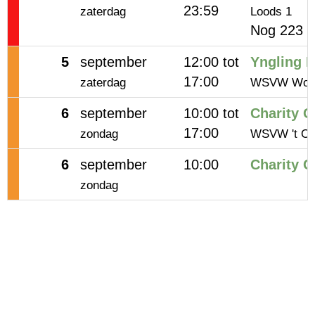
23:59
zaterdag
Loods 1
Nog 223 p
5
september
12:00 tot
Yngling N
17:00
zaterdag
WSVW Wolph
6
september
10:00 tot
Charity 
17:00
zondag
WSVW 't Oo
6
september
10:00
Charity C
zondag