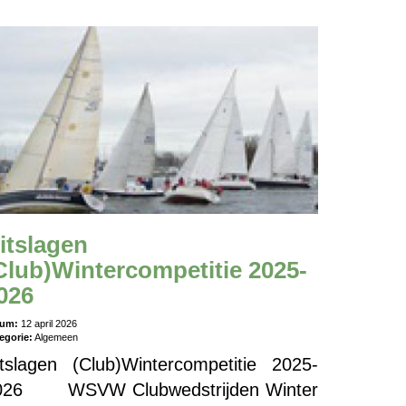
itslagen
Club)Wintercompetitie 2025-
026
tum:
12 april 2026
egorie:
Algemeen
itslagen (Club)Wintercompetitie 2025-
026 WSVW Clubwedstrijden Winter