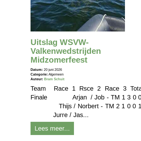
Uitslag WSVW-
Valkenwedstrijden
Midzomerfeest
Datum:
20 juni 2026
Categorie:
Algemeen
Auteur:
Bram Schuit
Team Race 1 Rsce 2 Race 3 Tota
Finale Arjan / Job - TM 1 3 0 0
Thijs / Norbert - TM 2 1 0 0 1
Jurre / Jas...
Lees meer...