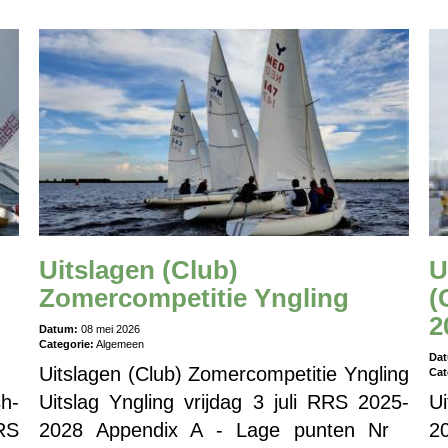
Uitslagen (Club)
U
Zomercompetitie Yngling
(
2
Datum:
08 mei 2026
Categorie:
Algemeen
Da
Uitslagen (Club) Zomercompetitie Yngling
Cat
sh-
Uitslag Yngling vrijdag 3 juli RRS 2025-
U
RS
2028 Appendix A - Lage punten Nr
2