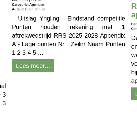
Datum:
11 juni 2026
R
Categorie:
Algemeen
Auteur:
Bram Schuit
a
Uitslag Yngling - Eindstand competitie
Da
Punten houden rekening met 1
Cat
aftrekwedstrijd RRS 2025-2028 Appendix
D
A - Lage punten Nr Zeilnr Naam Punten
om
1 2 3 4 5 ...
w
vo
Lees meer...
bi
ap
al
 3
 3