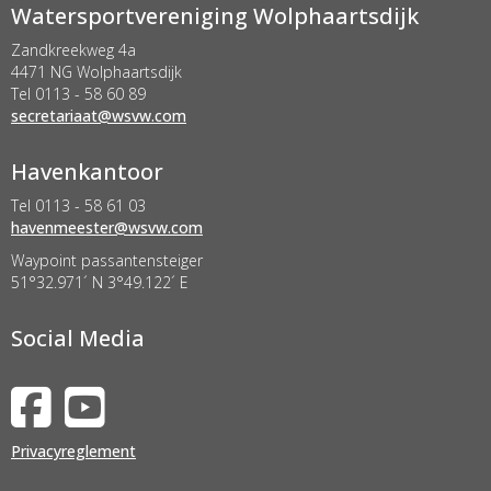
Watersportvereniging Wolphaartsdijk
Zandkreekweg 4a
4471 NG Wolphaartsdijk
Tel 0113 - 58 60 89
taairaterces
@wsvw.com
Havenkantoor
Tel 0113 - 58 61 03
retseemnevah
@wsvw.com
Waypoint passantensteiger
51°32.971´ N 3°49.122´ E
Social Media
Privacyreglement