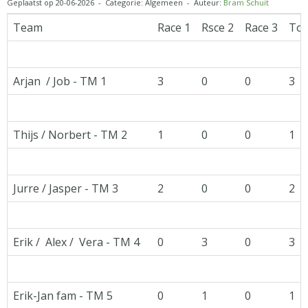
Geplaatst op 20-06-2026 - Categorie: Algemeen - Auteur:
Bram Schuit
Team
Race 1
Rsce 2
Race 3
Tot
Arjan / Job - TM 1
3
0
0
3
Thijs / Norbert - TM 2
1
0
0
1
Jurre / Jasper - TM 3
2
0
0
2
Erik / Alex / Vera - TM 4
0
3
0
3
Erik-Jan fam - TM 5
0
1
0
1