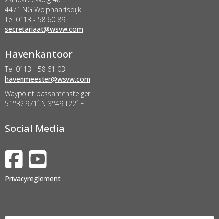
4471 NG Wolphaartsdijk
Tel 0113 - 58 60 89
taairaterces
@wsvw.com
Havenkantoor
Tel 0113 - 58 61 03
retseemnevah
@wsvw.com
Waypoint passantensteiger
51°32.971´ N 3°49.122´ E
Social Media
Privacyreglement