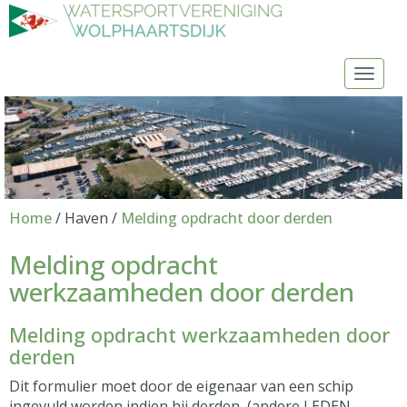
Toggl
Home
/ Haven /
Melding opdracht door derden
Melding opdracht
werkzaamheden door derden
Melding opdracht werkzaamheden door
derden
Dit formulier moet door de eigenaar van een schip
ingevuld worden indien hij derden (andere LEDEN,