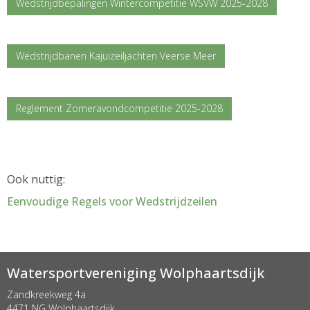
Wedstrijdbepalingen Wintercompetitie WSVW 2025-2028
Wedstrijdbanen Kajuizeiljachten Veerse Meer
Reglement Zomeravondcompetitie 2025-2028
Ook nuttig:
Eenvoudige Regels voor Wedstrijdzeilen
Watersportvereniging Wolphaartsdijk
Zandkreekweg 4a
4471 NG Wolphaartsdijk