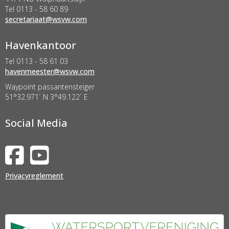
Tel 0113 - 58 60 89
taairaterces
@wsvw.com
Havenkantoor
Tel 0113 - 58 61 03
retseemnevah
@wsvw.com
Waypoint passantensteiger
51°32.971´ N 3°49.122´ E
Social Media
Privacyreglement