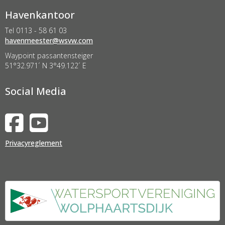
Havenkantoor
Tel 0113 - 58 61 03
retseemnevah
@wsvw.com
Waypoint passantensteiger
51°32.971´ N 3°49.122´ E
Social Media
Privacyreglement