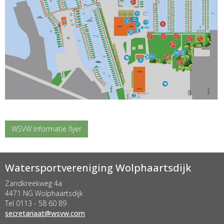
WSVW Informatie flyer
Watersportvereniging Wolphaartsdijk
Zandkreekweg 4a
4471 NG Wolphaartsdijk
Tel 0113 - 58 60 89
taairaterces
@wsvw.com