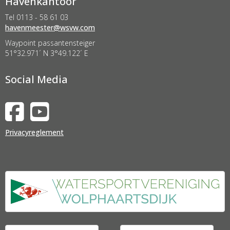
Havenkantoor
Tel 0113 - 58 61 03
retseemnevah
@wsvw.com
Waypoint passantensteiger
51°32.971´ N 3°49.122´ E
Social Media
Privacyreglement