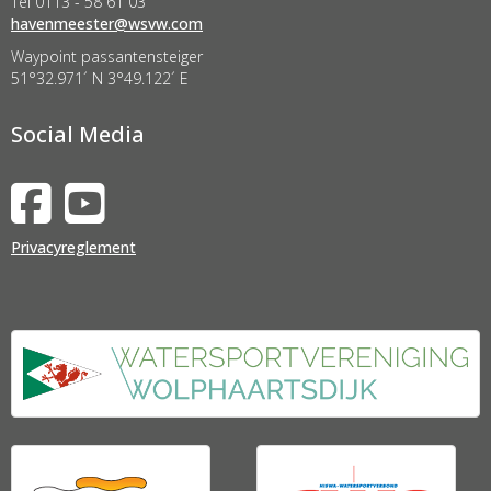
Tel 0113 - 58 61 03
retseemnevah
@wsvw.com
Waypoint passantensteiger
51°32.971´ N 3°49.122´ E
Social Media
Privacyreglement