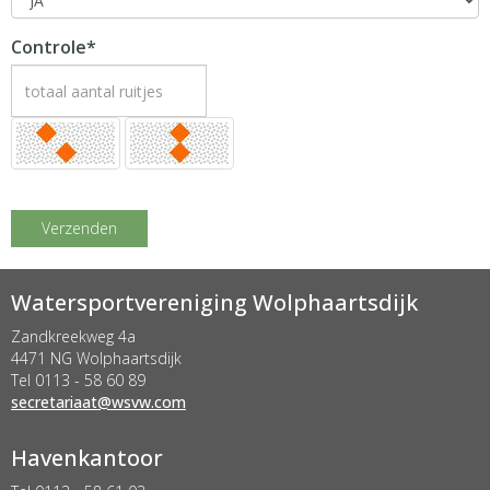
Controle*
Verzenden
Watersportvereniging Wolphaartsdijk
Zandkreekweg 4a
4471 NG Wolphaartsdijk
Tel 0113 - 58 60 89
taairaterces
@wsvw.com
Havenkantoor