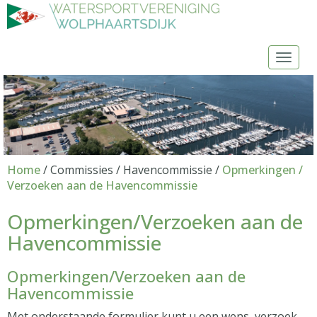
Toggl
Home
/ Commissies / Havencommissie /
Opmerkingen /
Verzoeken aan de Havencommissie
Opmerkingen/Verzoeken aan de
Havencommissie
Opmerkingen/Verzoeken aan de
Havencommissie
Met onderstaande formulier kunt u een wens, verzoek