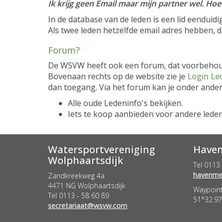
Ik krijg geen Email maar mijn partner wel. Hoe
In de database van de leden is een lid eenduid
Als twee leden hetzelfde email adres hebben, 
Forum?
De WSVW heeft ook een forum, dat voorbehouden
Bovenaan rechts op de website zie je
Login L
dan toegang. Via het forum kan je onder ander
Alle oude Ledeninfo's bekijken.
Iets te koop aanbieden voor andere leden
Watersportvereniging
Haven
Wolphaartsdijk
Tel 0113 
retseem
Zandkreekweg 4a
4471 NG Wolphaartsdijk
Waypoint
Tel 0113 - 58 60 89
51°32.97
taairaterces
@wsvw.com