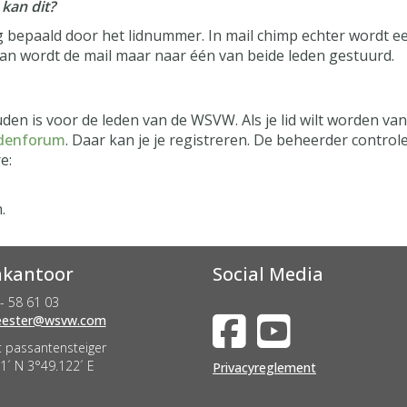
 kan dit?
ig bepaald door het lidnummer. In mail chimp echter wordt ee
dan wordt de mail maar naar één van beide leden gestuurd.
 is voor de leden van de WSVW. Als je lid wilt worden van h
edenforum
. Daar kan je je registreren. De beheerder control
e:
.
kantoor
Social Media
- 58 61 03
nevah
@wsvw.com
 passantensteiger
1´ N 3°49.122´ E
Privacyreglement