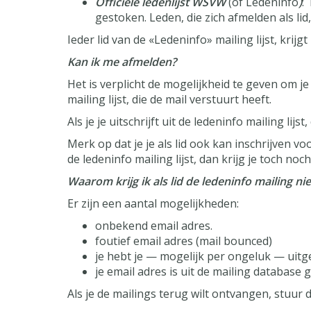
Officiele ledenlijst WSVW
(of
Ledeninfo
)
:
gestoken. Leden, die zich afmelden als lid
Ieder lid van de «Ledeninfo» mailing lijst, krij
Kan ik me afmelden?
Het is verplicht de mogelijkheid te geven om je 
mailing lijst, die de mail verstuurt heeft.
Als je je uitschrijft uit de ledeninfo mailing lijs
Merk op dat je je als lid ook kan inschrijven voor
de ledeninfo mailing lijst, dan krijg je toch n
Waarom krijg ik als lid de ledeninfo mailing ni
Er zijn een aantal mogelijkheden:
onbekend email adres.
foutief email adres (mail bounced)
je hebt je — mogelijk per ongeluk — uit
je email adres is uit de mailing database 
Als je de mailings terug wilt ontvangen, stuur 