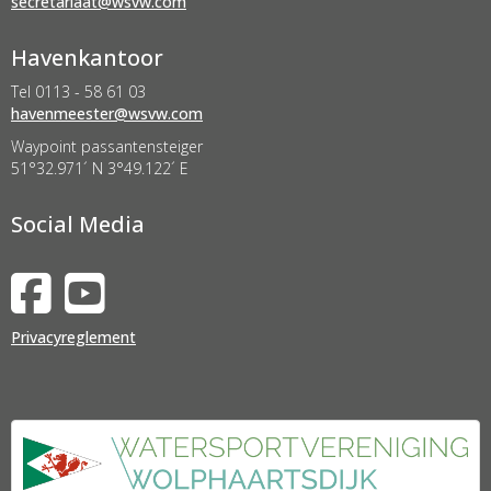
taairaterces
@wsvw.com
Havenkantoor
Tel 0113 - 58 61 03
retseemnevah
@wsvw.com
Waypoint passantensteiger
51°32.971´ N 3°49.122´ E
Social Media
Privacyreglement