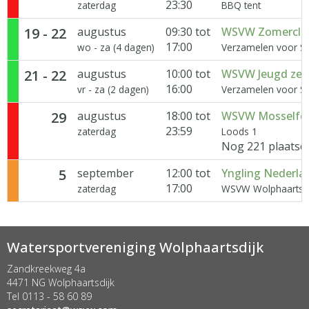
23:30
zaterdag
BBQ tent
19 - 22
augustus
09:30 tot
WSVW Zomerclin
17:00
wo - za (4 dagen)
Verzamelen voor Sp
21 - 22
augustus
10:00 tot
WSVW Jeugd zeil
16:00
vr - za (2 dagen)
Verzamelen voor Sp
29
augustus
18:00 tot
WSVW Mosselfee
23:59
zaterdag
Loods 1
Nog 221 plaatse
5
september
12:00 tot
Yngling Nederla
17:00
zaterdag
WSVW Wolphaartsdi
Watersportvereniging Wolphaartsdijk
Zandkreekweg 4a
4471 NG Wolphaartsdijk
Tel 0113 - 58 60 89