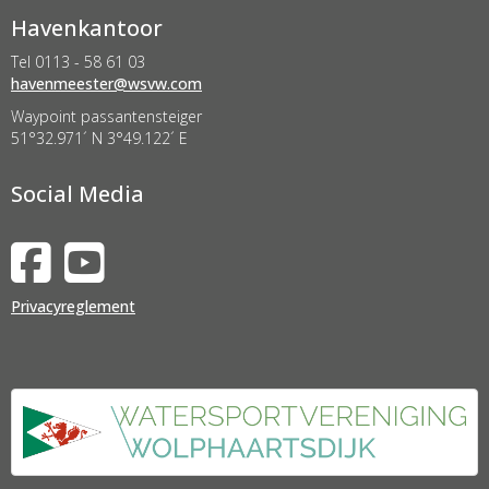
Havenkantoor
Tel 0113 - 58 61 03
retseemnevah
@wsvw.com
Waypoint passantensteiger
51°32.971´ N 3°49.122´ E
Social Media
Privacyreglement