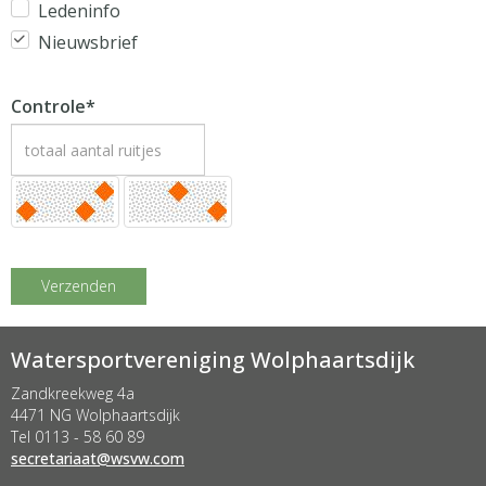
Ledeninfo
Nieuwsbrief
Controle*
Verzenden
Watersportvereniging Wolphaartsdijk
Zandkreekweg 4a
4471 NG Wolphaartsdijk
Tel 0113 - 58 60 89
taairaterces
@wsvw.com