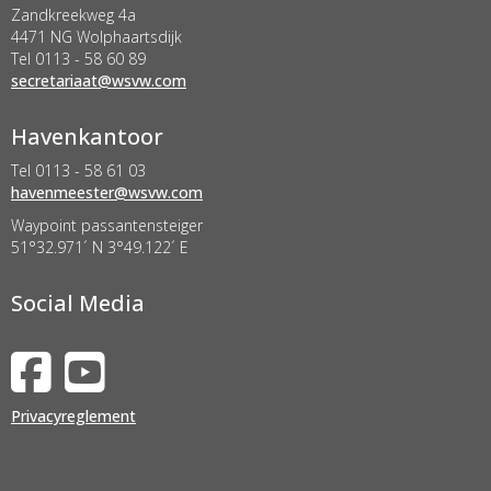
Zandkreekweg 4a
4471 NG Wolphaartsdijk
Tel 0113 - 58 60 89
taairaterces
@wsvw.com
Havenkantoor
Tel 0113 - 58 61 03
retseemnevah
@wsvw.com
Waypoint passantensteiger
51°32.971´ N 3°49.122´ E
Social Media
Privacyreglement