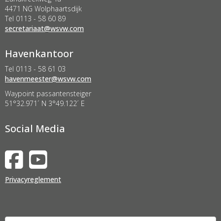
4471 NG Wolphaartsdijk
Tel 0113 - 58 60 89
taairaterces
@wsvw.com
Havenkantoor
Tel 0113 - 58 61 03
retseemnevah
@wsvw.com
Waypoint passantensteiger
51°32.971´ N 3°49.122´ E
Social Media
Privacyreglement