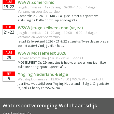
AUG
WSVW Zomerclinic
19-22
Jeugdcommissie | 19 - 22 aug | 09:30 - 17:00 | 4 dagen |
Verzamelen voor Spetterclub
Zomerclinic 2026 – 19 t/m 22 augustus Met als sportieve
afsluiting de Delta Combi op zondag 23 a...
AUG
WSVW Jeugd zeilweekend (vr, za)
21-22
Jeugdcommissie | 21 - 22 aug | 10:00 - 16:00 | 2 dagen |
Verzamelen voor Spetterclub
Jeugd Zeilweekend 2026 – 21 & 22 augustus Twee dagen plezier
op het water! Vind jij zeilen het ...
AUG
WSVW Mosselfeest 2026
29
Recreatiecommissie | 18:00 - 23:59 | Loods 1
MOSSELFEEST Op 29 augustus is het weer zover: ons jaarlijkse
culinaire hoogtepunt! Spreek af ...
SEP
Yngling Nederland-België
5
Wedstrijdcommissie | 12:00 - 17:00 | WSVW Wolphaartsdijk
Jaarlijkse wedstrijd voor Yngling Nederland - België. Organisate
St, Sail 4 Charity en WSVW. Na...
Watersportvereniging Wolphaartsdijk
Zandkreekweg 4a