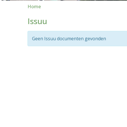
Home
Issuu
Geen Issuu documenten gevonden