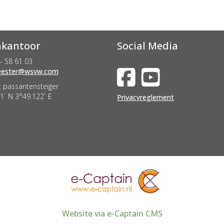
kantoor
Social Media
- 58 61 03
nevah
@wsvw.com
 passantensteiger
1´ N 3°49.122´ E
Privacyreglement
Website via e-Captain CMS