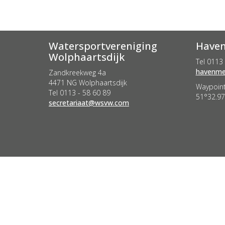
Watersportvereniging
Haven
Wolphaartsdijk
Tel 0113 
retseem
Zandkreekweg 4a
4471 NG Wolphaartsdijk
Waypoint
Tel 0113 - 58 60 89
51°32.97
taairaterces
@wsvw.com