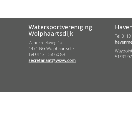
Watersportvereniging
Haven
Wolphaartsdijk
Tel 0113 
retseem
Zandkreekweg 4a
4471 NG Wolphaartsdijk
Waypoint
Tel 0113 - 58 60 89
51°32.97
taairaterces
@wsvw.com