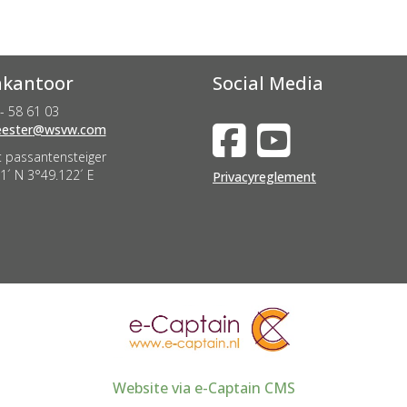
kantoor
Social Media
- 58 61 03
nevah
@wsvw.com
 passantensteiger
1´ N 3°49.122´ E
Privacyreglement
Website via e-Captain CMS