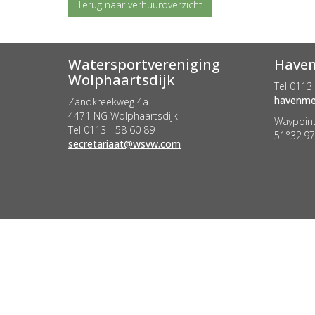
Terug naar verhuuroverzicht
Watersportvereniging
Haven
Wolphaartsdijk
Tel 0113 
retseem
Zandkreekweg 4a
4471 NG Wolphaartsdijk
Waypoint
Tel 0113 - 58 60 89
51°32.97
taairaterces
@wsvw.com