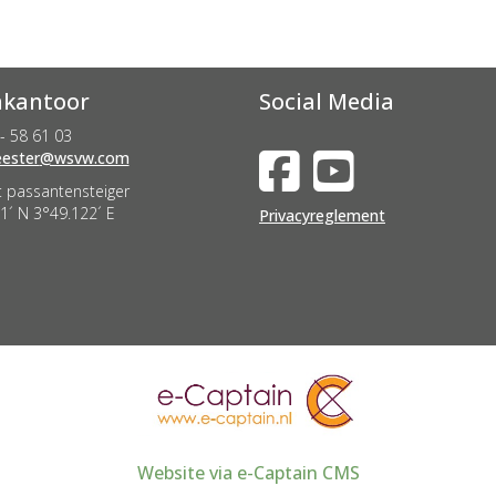
kantoor
Social Media
- 58 61 03
nevah
@wsvw.com
 passantensteiger
1´ N 3°49.122´ E
Privacyreglement
Website via e-Captain CMS