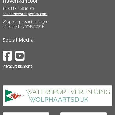
Havenkantoor
Tel 0113 - 58 61 03
retseemnevah
@wsvw.com
Waypoint passantensteiger
51°32.971´ N 3°49.122´ E
Social Media
Privacyreglement