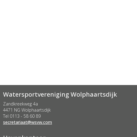
Watersportvereniging Wolphaartsdijk
Zandkreekweg 4a
4471 NG Wolphaartsdijk
Tel 0113 - 58 60 89
taairaterces
@wsvw.com