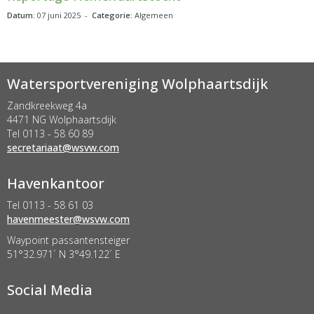
Datum:
07 juni 2025 -
Categorie:
Algemeen
Watersportvereniging Wolphaartsdijk
Zandkreekweg 4a
4471 NG Wolphaartsdijk
Tel 0113 - 58 60 89
taairaterces
@wsvw.com
Havenkantoor
Tel 0113 - 58 61 03
retseemnevah
@wsvw.com
Waypoint passantensteiger
51°32.971´ N 3°49.122´ E
Social Media